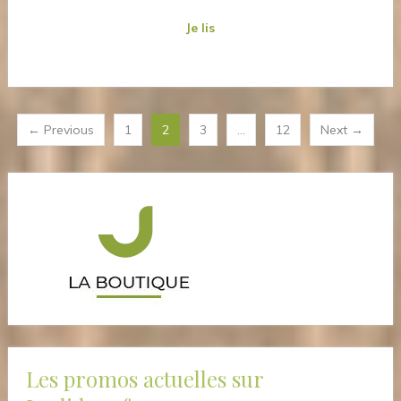
Je lis
Navigation
← Previous
1
2
3
…
12
Next →
des
articles
Les promos actuelles sur