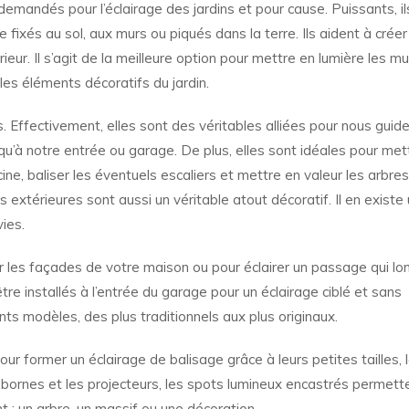
s demandés pour l’éclairage des jardins et pour cause. Puissants, i
re fixés au sol, aux murs ou piqués dans la terre. Ils aident à créer
ur. Il s’agit de la meilleure option pour mettre en lumière les m
 les éléments décoratifs du jardin.
. Effectivement, elles sont des véritables alliées pour nous guide
u’à notre entrée ou garage. De plus, elles sont idéales pour met
ine, baliser les éventuels escaliers et mettre en valeur les arbres
 extérieures sont aussi un véritable atout décoratif. Il en existe
ies.
er les façades de votre maison ou pour éclairer un passage qui lo
re installés à l’entrée du garage pour un éclairage ciblé et sans
ents modèles, des plus traditionnels aux plus originaux.
r pour former un éclairage de balisage grâce à leurs petites tailles, 
es bornes et les projecteurs, les spots lumineux encastrés permett
t : un arbre, un massif ou une décoration.