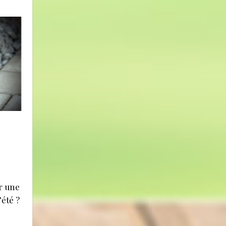
r une
’été ?