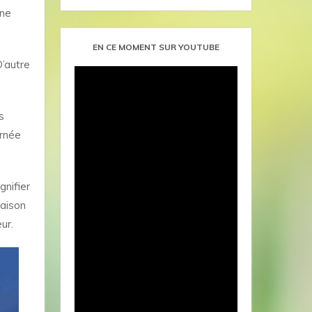
 ne
EN CE MOMENT SUR YOUTUBE
D’autre
s
urnée
gnifier
maison
ur.