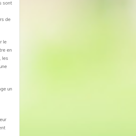
ls sont
urs de
r le
tre en
, les
 une
nge un
leur
ent