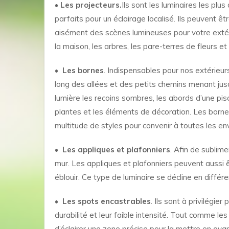
• Les projecteurs.
Ils sont les luminaires les plu
parfaits pour un éclairage localisé. Ils peuvent êt
aisément des scènes lumineuses pour votre extérie
la maison, les arbres, les pare-terres de fleurs et
• Les bornes
. Indispensables pour nos extérieurs
long des allées et des petits chemins menant jusq
lumière les recoins sombres, les abords d’une pisc
plantes et les éléments de décoration. Les bornes
multitude de styles pour convenir à toutes les env
• Les appliques et plafonniers
. Afin de sublim
mur. Les appliques et plafonniers peuvent aussi êt
éblouir. Ce type de luminaire se décline en différ
• Les spots encastrables
. Ils sont à privilégie
durabilité et leur faible intensité. Tout comme l
d’éclairer une zone précise pour la mettre en avan