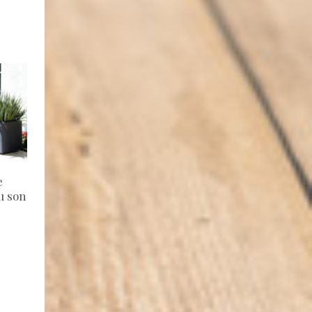
e
u son