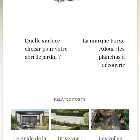
Navigation
de
Quelle surface
La marque Forge
choisir pour votre
Adour : les
l’article
abri de jardin ?
planchas à
découvrir
RELATED POSTS
Le guide de la
Brise vue :
Les voiles