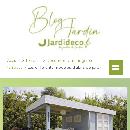
Accueil
>
Terrasse
>
Décorer et aménager sa
terrasse
>
Les différents modèles d’abris de jardin