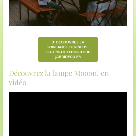
DÉCOUVREZ LA
GUIRLANDE LUMINEUSE
HOOPIK DE FERMOB SUR
JARDIDECO.FR
Découvrez la lampe Mooon! en
vidéo