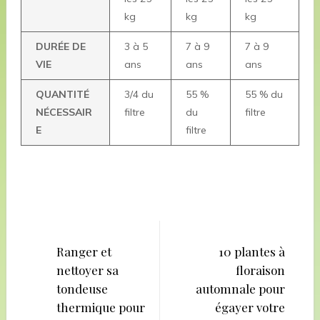
kg
kg
kg
DURÉE DE
3 à 5
7 à 9
7 à 9
VIE
ans
ans
ans
QUANTITÉ
3/4 du
55 %
55 % du
NÉCESSAIR
filtre
du
filtre
E
filtre
Navigation
de
Ranger et
10 plantes à
nettoyer sa
floraison
l’article
tondeuse
automnale pour
thermique pour
égayer votre