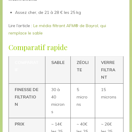
Assez cher, de 21 à 28 € les 25 kg
Lire l’article :
Le média filtrant AFM® de Bayrol, qui
remplace le sable
Comparatif rapide
COMPARAT
SABLE
ZÉOLI
VERRE
IF
TE
FILTRA
NT
FINESSE DE
30 à
5
15
FILTRATIO
40
micro
microns
N
micron
ns
s
PRIX
~ 14€
~ 40€
~ 26€
les 25
les 25
les 25