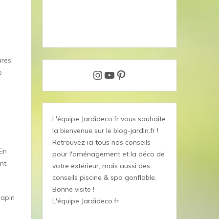
e
ures.
Instagram
YouTube
Pinterest
e
L'équipe Jardideco.fr vous souhaite
la bienvenue sur le blog-jardin.fr !
Retrouvez ici tous nos conseils
 En
pour l'aménagement et la déco de
ont
votre extérieur, mais aussi des
conseils piscine & spa gonflable.
Bonne visite !
sapin
L'équipe Jardideco.fr