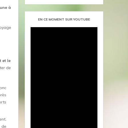
une à
EN CE MOMENT SUR YOUTUBE
ttoyage
 et le
ter de
onc
près
orts
ent.
a de