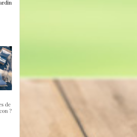
ardin
es de
lcon ?