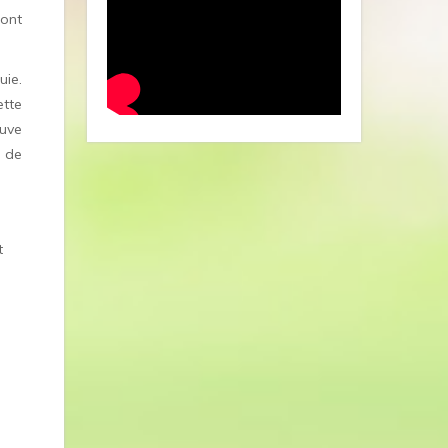
ront
uie.
ette
cuve
n de
t