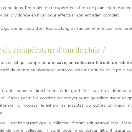
 conditions, l’entretien du récupérateur d’eau de pluie est à réaliser
r de la vidange en hiver pour effectuer son entretien complet.
uvez garder un coup d’œil tout au long de l’année et effectuer son ne
 du récupérateur d’eau de pluie ?
endu en kit qui comprend
une cuve, un collecteur filtrant, un robinet
andé de mettre en hivernage votre collecteur d’eau de pluie pour évi
u étant connecté directement à la gouttière, son état dépend d
uoi l’étape première consiste à nettoyer votre gouttière avant et a
l’automne, la mousse, le lichen, les insectes ou autres animaux m
r.
uve, il est important que le collecteur filtrant soit nettoyé régulièrem
 de votre collecteur. Il suffit pour le collecteur filtrant Garanti