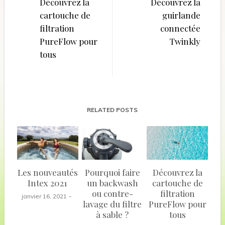
de
Découvrez la
Découvrez la
cartouche de
guirlande
l’article
filtration
connectée
PureFlow pour
Twinkly
tous
RELATED POSTS
Les nouveautés
Pourquoi faire
Découvrez la
Intex 2021
un backwash
cartouche de
ou contre-
filtration
janvier 16, 2021
lavage du filtre
PureFlow pour
à sable ?
tous