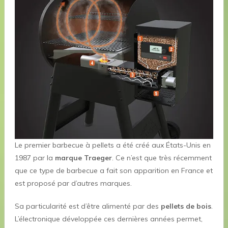
Le premier barbecue à pellets a été créé aux États-Unis en
1987 par la
marque Traeger
. Ce n’est que très récemment
que ce type de barbecue a fait son apparition en France et
est proposé par d’autres marques.
Sa particularité est d’être alimenté par des
pellets de bois
.
L’électronique développée ces dernières années permet,