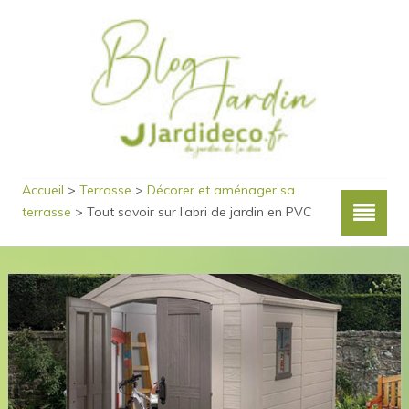
Accueil
>
Terrasse
>
Décorer et aménager sa
terrasse
>
Tout savoir sur l’abri de jardin en PVC