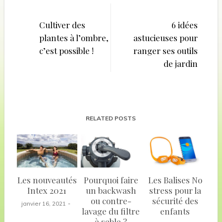
Navigation
de
Cultiver des
6 idées
plantes à l’ombre,
astucieuses pour
l’article
c’est possible !
ranger ses outils
de jardin
RELATED POSTS
Les nouveautés
Pourquoi faire
Les Balises No
Intex 2021
un backwash
stress pour la
ou contre-
sécurité des
janvier 16, 2021
lavage du filtre
enfants
à sable ?