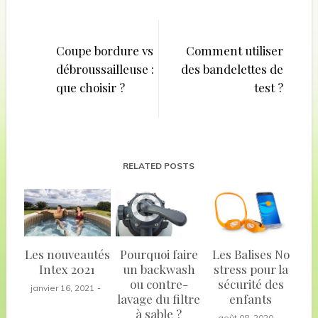
Navigation
de
Coupe bordure vs
Comment utiliser
débroussailleuse :
des bandelettes de
l’article
que choisir ?
test ?
RELATED POSTS
Les nouveautés
Pourquoi faire
Les Balises No
Intex 2021
un backwash
stress pour la
ou contre-
sécurité des
janvier 16, 2021
lavage du filtre
enfants
à sable ?
août 08, 2020