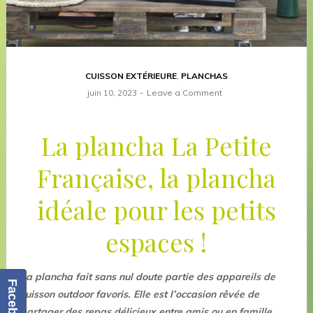
CUISSON EXTÉRIEURE
,
PLANCHAS
juin 10, 2023
Leave a Comment
La plancha La Petite
Française, la plancha
idéale pour les petits
espaces !
La plancha fait sans nul doute partie des appareils de
Facebook
cuisson outdoor favoris. Elle est l’occasion rêvée de
partager des repas délicieux entre amis ou en famille