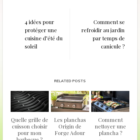
Navigation
de
4 idées pour
Comment se
protéger une
refroidir au jardin
l’article
cuisine d’été du
par temps de
soleil
canicule ?
RELATED POSTS
Quelle grille de
Les planchas
Comment
cuisson choisir
Origin de
nettoyer une
pour mon
Forge Adour
plancha ?
barbecue ?