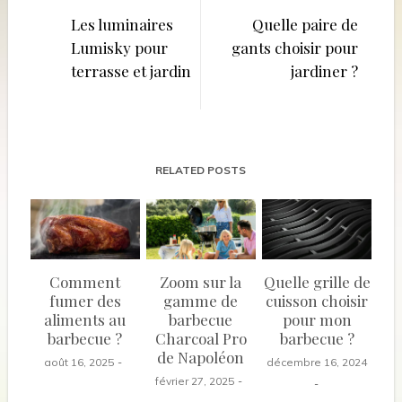
de
Les luminaires
Quelle paire de
Lumisky pour
gants choisir pour
l’article
terrasse et jardin
jardiner ?
RELATED POSTS
Comment
Zoom sur la
Quelle grille de
fumer des
gamme de
cuisson choisir
aliments au
barbecue
pour mon
barbecue ?
Charcoal Pro
barbecue ?
de Napoléon
août 16, 2025
décembre 16, 2024
février 27, 2025