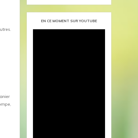
EN CE MOMENT SUR YOUTUBE
utres.
anier
pompe,