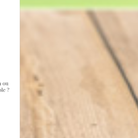
h ou
le ?