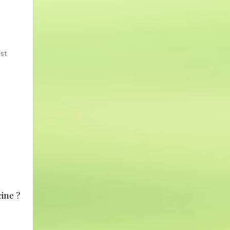
est
cine ?