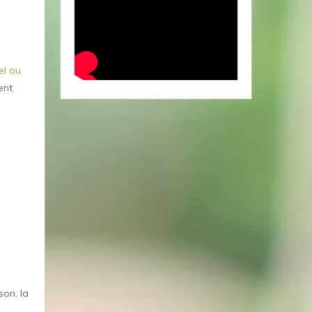
el ou
ent
son, la