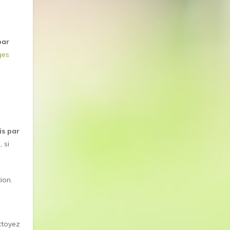
par
ges
is par
 si
ion.
ettoyez